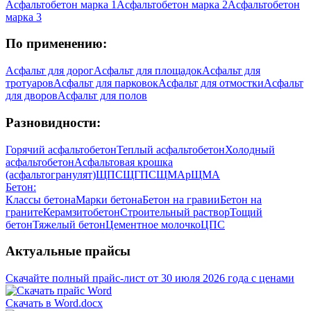
Асфальтобетон марка 1
Асфальтобетон марка 2
Асфальтобетон
марка 3
По применению:
Асфальт для дорог
Асфальт для площадок
Асфальт для
тротуаров
Асфальт для парковок
Асфальт для отмостки
Асфальт
для дворов
Асфальт для полов
Разновидности:
Горячий асфальтобетон
Теплый асфальтобетон
Холодный
асфальтобетон
Асфальтовая крошка
(асфальтогранулят)
ЩПС
ЩГПС
ЩМА
рЩМА
Бетон:
Классы бетона
Марки бетона
Бетон на гравии
Бетон на
граните
Керамзитобетон
Строительный раствор
Тощий
бетон
Тяжелый бетон
Цементное молочко
ЦПС
Актуальные прайсы
Скачайте полный прайс-лист от 30 июля 2026 года с ценами
Скачать в Word.docx