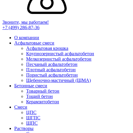
Звоните, мы работаем!
+7 (499)
286-87-36
О компании
Асфальтовые смеси
Асфальтовая крошка
Крупнозернистый асфальтобетон
Мелкозернистый асфальтобетон
Песчаный асфальтобетон
Плотный асфальтобетон
Пористый асфальтобетон
Щебеночно-мастичный (ЩМА)
Бетонные смеси
Товарный бетон
Тощий бетон
Керамзитобетон
Смеси
ЦПС
ЩГПС
ЩПС
Растворы