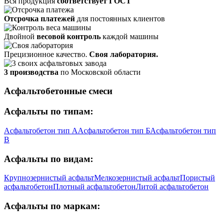
Вся продукция
соответствует ГОСТ
Отсрочка платежей
для постоянных клиентов
Двойной
весовой контроль
каждой машины
Прецизионное качество.
Своя лаборатория.
3 производства
по Московской области
Асфальтобетонные смеси
Асфальты по типам:
Асфальтобетон тип А
Асфальтобетон тип Б
Асфальтобетон тип
В
Асфальты по видам:
Крупнозернистый асфальт
Мелкозернистый асфальт
Пористый
асфальтобетон
Плотный асфальтобетон
Литой асфальтобетон
Асфальты по маркам: