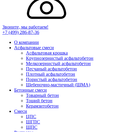
Звоните, мы работаем!
+7 (499)
286-87-36
О компании
Асфальтовые смеси
Асфальтовая крошка
Крупнозернистый асфальтобетон
Мелкозернистый асфальтобетон
Песчаный асфальтобетон
Плотный асфальтобетон
Пористый асфальтобетон
Щебеночно-мастичный (ЩМА)
Бетонные смеси
Товарный бетон
Тощий бетон
Керамзитобетон
Смеси
ЦПС
ЩГПС
ЩПС