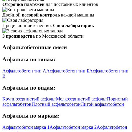
Отсрочка платежей
для постоянных клиентов
Двойной
весовой контроль
каждой машины
Прецизионное качество.
Своя лаборатория.
3 производства
по Московской области
Асфальтобетонные смеси
Асфальты по типам:
Асфальтобетон тип А
Асфальтобетон тип Б
Асфальтобетон тип
В
Асфальты по видам:
Крупнозернистый асфальт
Мелкозернистый асфальт
Пористый
асфальтобетон
Плотный асфальтобетон
Литой асфальтобетон
Асфальты по маркам:
Асфальтобетон марка 1
Асфальтобетон марка 2
Асфальтобетон