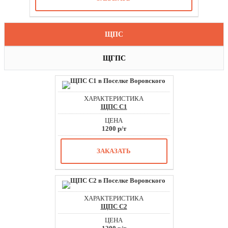
ЩПС
ЩГПС
ЩПС С1
1200 р/т
ЗАКАЗАТЬ
ЩПС С2