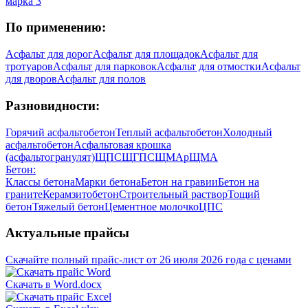
марка 3
По применению:
Асфальт для дорог
Асфальт для площадок
Асфальт для
тротуаров
Асфальт для парковок
Асфальт для отмостки
Асфальт
для дворов
Асфальт для полов
Разновидности:
Горячий асфальтобетон
Теплый асфальтобетон
Холодный
асфальтобетон
Асфальтовая крошка
(асфальтогранулят)
ЩПС
ЩГПС
ЩМА
рЩМА
Бетон:
Классы бетона
Марки бетона
Бетон на гравии
Бетон на
граните
Керамзитобетон
Строительный раствор
Тощий
бетон
Тяжелый бетон
Цементное молочко
ЦПС
Актуальные прайсы
Скачайте полный прайс-лист от 26 июля 2026 года с ценами
Скачать в Word.docx