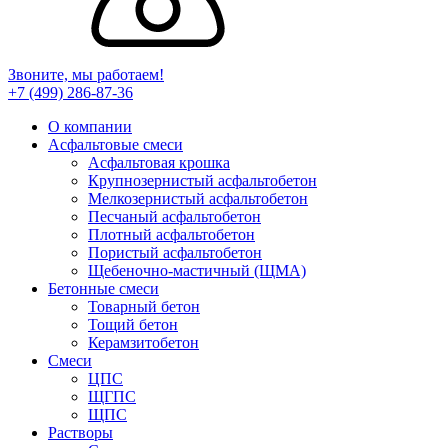
Звоните, мы работаем!
+7 (499)
286-87-36
О компании
Асфальтовые смеси
Асфальтовая крошка
Крупнозернистый асфальтобетон
Мелкозернистый асфальтобетон
Песчаный асфальтобетон
Плотный асфальтобетон
Пористый асфальтобетон
Щебеночно-мастичный (ЩМА)
Бетонные смеси
Товарный бетон
Тощий бетон
Керамзитобетон
Смеси
ЦПС
ЩГПС
ЩПС
Растворы