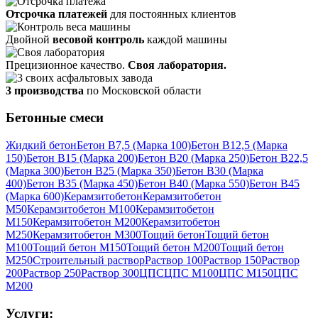
Отсрочка платежей
для постоянных клиентов
Двойной
весовой контроль
каждой машины
Прецизионное качество.
Своя лаборатория.
3 производства
по Московской области
Бетонные смеси
Жидкий бетон
Бетон В7,5 (Марка 100)
Бетон В12,5 (Марка
150)
Бетон В15 (Марка 200)
Бетон В20 (Марка 250)
Бетон В22,5
(Марка 300)
Бетон В25 (Марка 350)
Бетон В30 (Марка
400)
Бетон В35 (Марка 450)
Бетон В40 (Марка 550)
Бетон В45
(Марка 600)
Керамзитобетон
Керамзитобетон
М50
Керамзитобетон М100
Керамзитобетон
М150
Керамзитобетон М200
Керамзитобетон
М250
Керамзитобетон М300
Тощий бетон
Тощий бетон
М100
Тощий бетон М150
Тощий бетон М200
Тощий бетон
М250
Строительный раствор
Раствор 100
Раствор 150
Раствор
200
Раствор 250
Раствор 300
ЦПС
ЦПС М100
ЦПС М150
ЦПС
М200
Услуги: