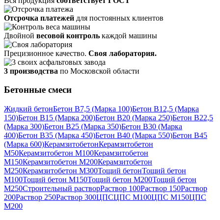
Вся продукция
соответствует ГОСТ
Отсрочка платежей
для постоянных клиентов
Двойной
весовой контроль
каждой машины
Прецизионное качество.
Своя лаборатория.
3 производства
по Московской области
Бетонные смеси
Жидкий бетон
Бетон В7,5 (Марка 100)
Бетон В12,5 (Марка
150)
Бетон В15 (Марка 200)
Бетон В20 (Марка 250)
Бетон В22,5
(Марка 300)
Бетон В25 (Марка 350)
Бетон В30 (Марка
400)
Бетон В35 (Марка 450)
Бетон В40 (Марка 550)
Бетон В45
(Марка 600)
Керамзитобетон
Керамзитобетон
М50
Керамзитобетон М100
Керамзитобетон
М150
Керамзитобетон М200
Керамзитобетон
М250
Керамзитобетон М300
Тощий бетон
Тощий бетон
М100
Тощий бетон М150
Тощий бетон М200
Тощий бетон
М250
Строительный раствор
Раствор 100
Раствор 150
Раствор
200
Раствор 250
Раствор 300
ЦПС
ЦПС М100
ЦПС М150
ЦПС
М200