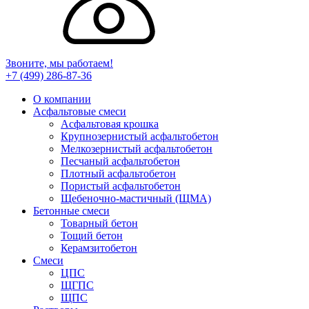
Звоните, мы работаем!
+7 (499)
286-87-36
О компании
Асфальтовые смеси
Асфальтовая крошка
Крупнозернистый асфальтобетон
Мелкозернистый асфальтобетон
Песчаный асфальтобетон
Плотный асфальтобетон
Пористый асфальтобетон
Щебеночно-мастичный (ЩМА)
Бетонные смеси
Товарный бетон
Тощий бетон
Керамзитобетон
Смеси
ЦПС
ЩГПС
ЩПС