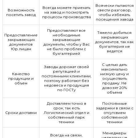
Всячески пытаются
Всегда можете приехать
Возможность
свести разговор,
на завод и посмотреть
посетить завод
чтобы избежать
процессы производства
посещения завода
Предоставляют все
Тяжело добиться
Предоставление
необходимые
закрывающих
закрывающих
закрывающие
документов, так как
документов
документы, чтобы у Вас
бухгалтерия не
Юр.лицам
не было проблем с
ведется
бухгалтерией
С целью дать
Заводы дорожат своей
максимально
репутацией и
Качество
низкую цену и
постоянными клиентами,
продукции и
осуществить
поэтому работают без
объем
продажу: Не
недовеса и продукция
довозят 20%
по ГОСТу
объема
Доставляем точно в
Постоянные
срок, так есть
задержки в связи с
Сроки доставки
Логистический отдел и
отсутсвием
собственный парк
собственной
техники
техники
Менеджеры
Всегда на связи,
неделями не