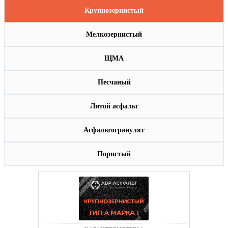
Крупнозернистый
Мелкозернистый
ЩМА
Песчаный
Литой асфальт
Асфальтогранулят
Пористый