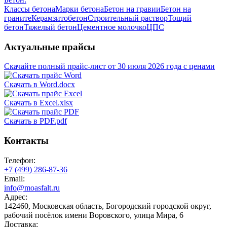
Классы бетона
Марки бетона
Бетон на гравии
Бетон на
граните
Керамзитобетон
Строительный раствор
Тощий
бетон
Тяжелый бетон
Цементное молочко
ЦПС
Актуальные прайсы
Скачайте полный прайс-лист от 30 июля 2026 года с ценами
Скачать в Word.docx
Скачать в Excel.xlsx
Скачать в PDF.pdf
Контакты
Телефон:
+7 (499)
286-87-36
Email:
info@moasfalt.ru
Адрес:
142460, Московская область, Богородский городской округ,
рабочий посёлок имени Воровского, улица Мира, 6
Доставка: