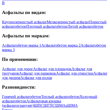
В
Асфальты по видам:
Крупнозернистый асфальт
Мелкозернистый асфальт
Пористый
асфальтобетон
Плотный асфальтобетон
Литой асфальтобетон
Асфальты по маркам:
Асфальтобетон марка 1
Асфальтобетон марка 2
Асфальтобетон
марка 3
По применению:
Асфальт для дорог
Асфальт для площадок
Асфальт для
тротуаров
Асфальт для парковок
Асфальт для отмостки
Асфальт
для дворов
Асфальт для полов
Разновидности:
Горячий асфальтобетон
Теплый асфальтобетон
Холодный
асфальтобетон
Асфальтовая крошка
(асфальтогранулят)
ЩПС
ЩГПС
ЩМА
рЩМА
Бетон: