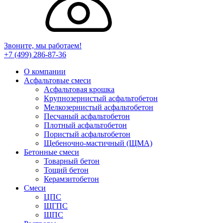
Звоните, мы работаем!
+7 (499)
286-87-36
О компании
Асфальтовые смеси
Асфальтовая крошка
Крупнозернистый асфальтобетон
Мелкозернистый асфальтобетон
Песчаный асфальтобетон
Плотный асфальтобетон
Пористый асфальтобетон
Щебеночно-мастичный (ЩМА)
Бетонные смеси
Товарный бетон
Тощий бетон
Керамзитобетон
Смеси
ЦПС
ЩГПС
ЩПС