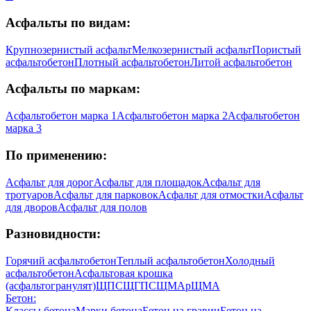
Асфальты по видам:
Крупнозернистый асфальт
Мелкозернистый асфальт
Пористый
асфальтобетон
Плотный асфальтобетон
Литой асфальтобетон
Асфальты по маркам:
Асфальтобетон марка 1
Асфальтобетон марка 2
Асфальтобетон
марка 3
По применению:
Асфальт для дорог
Асфальт для площадок
Асфальт для
тротуаров
Асфальт для парковок
Асфальт для отмостки
Асфальт
для дворов
Асфальт для полов
Разновидности:
Горячий асфальтобетон
Теплый асфальтобетон
Холодный
асфальтобетон
Асфальтовая крошка
(асфальтогранулят)
ЩПС
ЩГПС
ЩМА
рЩМА
Бетон:
Классы бетона
Марки бетона
Бетон на гравии
Бетон на