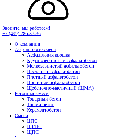
Звоните, мы работаем!
+7 (499)
286-87-36
О компании
Асфальтовые смеси
Асфальтовая крошка
Крупнозернистый асфальтобетон
Мелкозернистый асфальтобетон
Песчаный асфальтобетон
Плотный асфальтобетон
Пористый асфальтобетон
Щебеночно-мастичный (ЩМА)
Бетонные смеси
Товарный бетон
Тощий бетон
Керамзитобетон
Смеси
ЦПС
ЩГПС
ЩПС