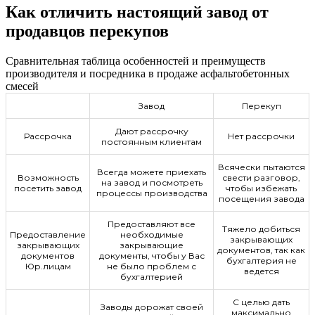
Как отличить настоящий завод от
продавцов перекупов
Сравнительная таблица особенностей и преимуществ
производителя и посредника в продаже асфальтобетонных
смесей
Завод
Перекуп
Дают рассрочку
Рассрочка
Нет рассрочки
постоянным клиентам
Всячески пытаются
Всегда можете приехать
Возможность
свести разговор,
на завод и посмотреть
посетить завод
чтобы избежать
процессы производства
посещения завода
Предоставляют все
Тяжело добиться
Предоставление
необходимые
закрывающих
закрывающих
закрывающие
документов, так как
документов
документы, чтобы у Вас
бухгалтерия не
Юр.лицам
не было проблем с
ведется
бухгалтерией
С целью дать
Заводы дорожат своей
максимально