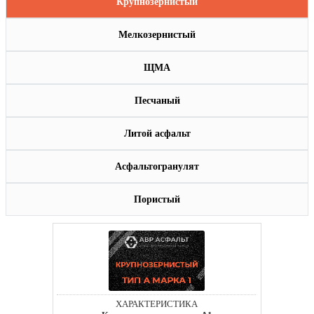
Крупнозернистый
Мелкозернистый
ЩМА
Песчаный
Литой асфальт
Асфальтогранулят
Пористый