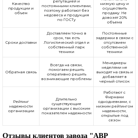
репутацией и
Качество
низкую цену и
постоянными клиентами,
продукции и
осуществить
поэтому работают без
объем
продажу: Не
недовеса и продукция
довозят 20%
по ГОСТу
объема
Доставляем точно в
Постоянные
срок, так есть
задержки в связи с
Сроки доставки
Логистический отдел и
отсутсвием
собственный парк
собственной
техники
техники
Менеджеры
Всегда на связи,
неделями не
помогаем решить
Обратная связь
выходят на связь и
оперативно решить
добавляет в
возникающие проблемы
черный список
Работают с
Фирмами
Длительно
Рейтинг
однодневками, с
существующие
надежности
низким рейтингом
организации с высоким
организации
надежности,
показателем надежности
открытые под
сезон
Отзывы клиентов завода "АВР