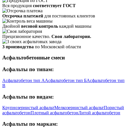
Вся продукция
соответствует ГОСТ
Отсрочка платежей
для постоянных клиентов
Двойной
весовой контроль
каждой машины
Прецизионное качество.
Своя лаборатория.
3 производства
по Московской области
Асфальтобетонные смеси
Асфальты по типам:
Асфальтобетон тип А
Асфальтобетон тип Б
Асфальтобетон тип
В
Асфальты по видам:
Крупнозернистый асфальт
Мелкозернистый асфальт
Пористый
асфальтобетон
Плотный асфальтобетон
Литой асфальтобетон
Асфальты по маркам: