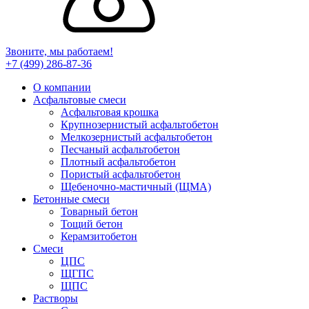
Звоните, мы работаем!
+7 (499)
286-87-36
О компании
Асфальтовые смеси
Асфальтовая крошка
Крупнозернистый асфальтобетон
Мелкозернистый асфальтобетон
Песчаный асфальтобетон
Плотный асфальтобетон
Пористый асфальтобетон
Щебеночно-мастичный (ЩМА)
Бетонные смеси
Товарный бетон
Тощий бетон
Керамзитобетон
Смеси
ЦПС
ЩГПС
ЩПС
Растворы