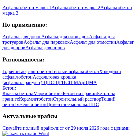
Асфальтобетон марка 1
Асфальтобетон марка 2
Асфальтобетон
марка 3
По применению:
Асфальт для дорог
Асфальт для площадок
Асфальт для
тротуаров
Асфальт для парковок
Асфальт для отмостки
Асфальт
для дворов
Асфальт для полов
Разновидности:
Горячий асфальтобетон
Теплый асфальтобетон
Холодный
асфальтобетон
Асфальтовая крошка
(асфальтогранулят)
ЩПС
ЩГПС
ЩМА
рЩМА
Бетон:
Классы бетона
Марки бетона
Бетон на гравии
Бетон на
граните
Керамзитобетон
Строительный раствор
Тощий
бетон
Тяжелый бетон
Цементное молочко
ЦПС
Актуальные прайсы
Скачайте полный прайс-лист от 29 июля 2026 года с ценами