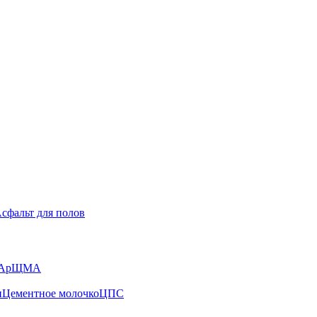
сфальт для полов
А
рЩМА
н
Цементное молочко
ЦПС