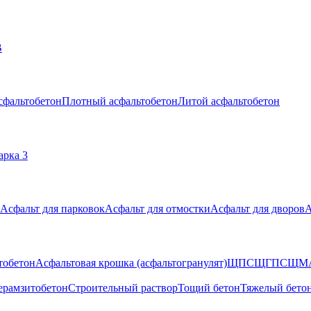
В
сфальтобетон
Плотный асфальтобетон
Литой асфальтобетон
арка 3
Асфальт для парковок
Асфальт для отмостки
Асфальт для дворов
А
тобетон
Асфальтовая крошка (асфальтогранулят)
ЩПС
ЩГПС
ЩМ
ерамзитобетон
Строительный раствор
Тощий бетон
Тяжелый бето