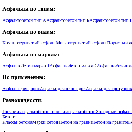
Асфальты по типам:
Асфальтобетон тип А
Асфальтобетон тип Б
Асфальтобетон тип 
Асфальты по видам:
Крупнозернистый асфальт
Мелкозернистый асфальт
Пористый а
Асфальты по маркам:
Асфальтобетон марка 1
Асфальтобетон марка 2
Асфальтобетон м
По применению:
Асфальт для дорог
Асфальт для площадок
Асфальт для тротуаров
Разновидности:
Горячий асфальтобетон
Теплый асфальтобетон
Холодный асфаль
Бетон:
Классы бетона
Марки бетона
Бетон на гравии
Бетон на граните
К