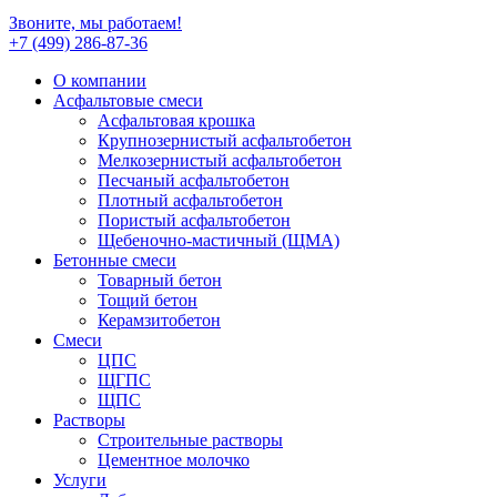
Звоните, мы работаем!
+7 (499)
286-87-36
О компании
Асфальтовые смеси
Асфальтовая крошка
Крупнозернистый асфальтобетон
Мелкозернистый асфальтобетон
Песчаный асфальтобетон
Плотный асфальтобетон
Пористый асфальтобетон
Щебеночно-мастичный (ЩМА)
Бетонные смеси
Товарный бетон
Тощий бетон
Керамзитобетон
Смеси
ЦПС
ЩГПС
ЩПС
Растворы
Строительные растворы
Цементное молочко
Услуги