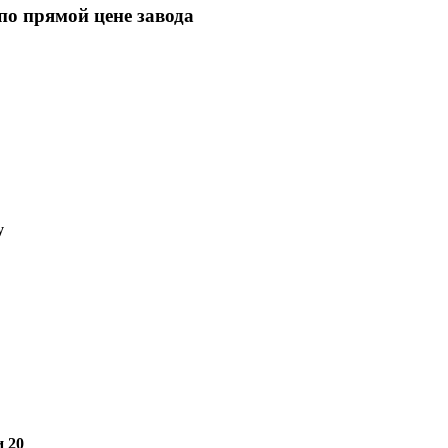
о прямой цене завода
у
 20