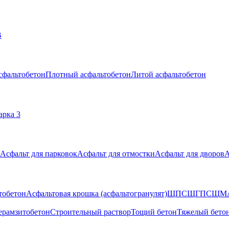
В
сфальтобетон
Плотный асфальтобетон
Литой асфальтобетон
арка 3
Асфальт для парковок
Асфальт для отмостки
Асфальт для дворов
А
тобетон
Асфальтовая крошка (асфальтогранулят)
ЩПС
ЩГПС
ЩМ
ерамзитобетон
Строительный раствор
Тощий бетон
Тяжелый бето