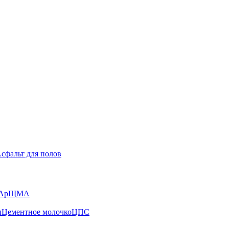
сфальт для полов
А
рЩМА
н
Цементное молочко
ЦПС