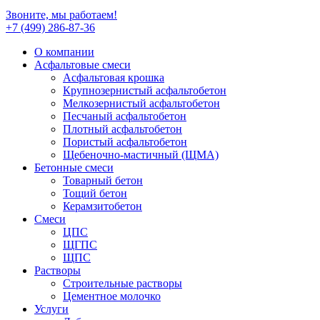
Звоните, мы работаем!
+7 (499)
286-87-36
О компании
Асфальтовые смеси
Асфальтовая крошка
Крупнозернистый асфальтобетон
Мелкозернистый асфальтобетон
Песчаный асфальтобетон
Плотный асфальтобетон
Пористый асфальтобетон
Щебеночно-мастичный (ЩМА)
Бетонные смеси
Товарный бетон
Тощий бетон
Керамзитобетон
Смеси
ЦПС
ЩГПС
ЩПС
Растворы
Строительные растворы
Цементное молочко
Услуги