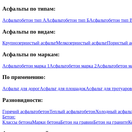
Асфальты по типам:
Асфальтобетон тип А
Асфальтобетон тип Б
Асфальтобетон тип 
Асфальты по видам:
Крупнозернистый асфальт
Мелкозернистый асфальт
Пористый а
Асфальты по маркам:
Асфальтобетон марка 1
Асфальтобетон марка 2
Асфальтобетон м
По применению:
Асфальт для дорог
Асфальт для площадок
Асфальт для тротуаров
Разновидности:
Горячий асфальтобетон
Теплый асфальтобетон
Холодный асфаль
Бетон:
Классы бетона
Марки бетона
Бетон на гравии
Бетон на граните
К